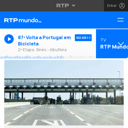
Entrar
87ª Volta a Portugal em
NO AR
TV
Bicicleta
RTP Mund
2ª Etapa: Sines - Albufeira