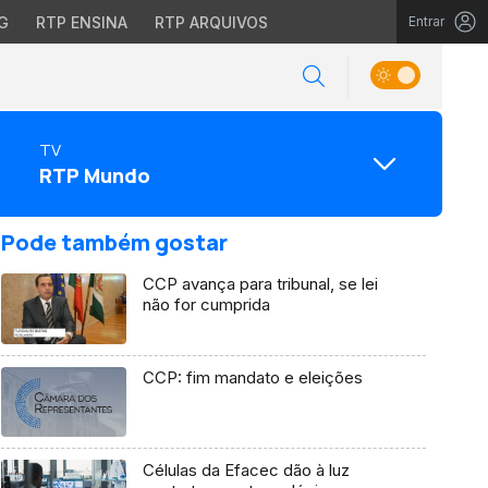
G
RTP ENSINA
RTP ARQUIVOS
Entrar
TV
RTP Mundo
Pode também gostar
CCP avança para tribunal, se lei
não for cumprida
CCP: fim mandato e eleições
Células da Efacec dão à luz