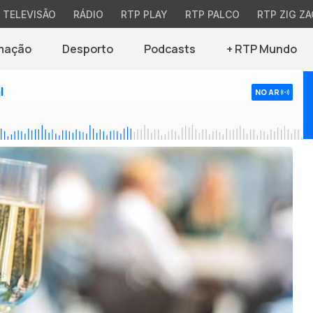
TELEVISÃO
RÁDIO
RTP PLAY
RTP PALCO
RTP ZIG ZA
mação
Desporto
Podcasts
+ RTP Mundo
l
NO AR