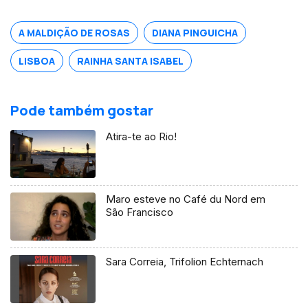
Castelo que volta a ser o palco da
tradição, da devoção e da alegria.
A MALDIÇÃO DE ROSAS
DIANA PINGUICHA
LISBOA
RAINHA SANTA ISABEL
Pode também gostar
Atira-te ao Rio!
Maro esteve no Café du Nord em
São Francisco
Sara Correia, Trifolion Echternach