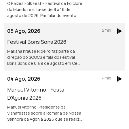
O Raízes Folk Fest – Festival de Folclore
do Mundo realiza-se de 9 a 16 de
agosto de 2026. Par falar do evento,
Nuno Leitão, responsável pelo Rancho
Folclórico Recreativo Clube Bonjardim.
05 Ago, 2026
12min
Festival Bons Sons 2026
Mariana Krause Ribeiro faz parte da
direção do SCOCS e fala do Festival
Bons Sons de 6 a 9 de agosto em Cem
Soldos, Tomar que se volta a
transformar numa aldeia-festival, este
04 Ago, 2026
14min
ano sob a ideia de resistência.
Manuel Vitorino - Festa
D'Agonia 2026
Manuel Vitorino, Presidente da
Vianafestas sobre a Romaria de Nossa
Senhora da Agonia 2026 que se realiza
de 15 a 23 de agosto em Viana do