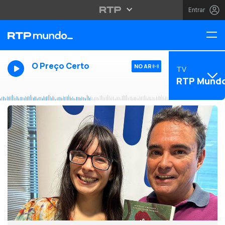
Entrar
O Preço Certo
NO AR
TV
RTP Mund