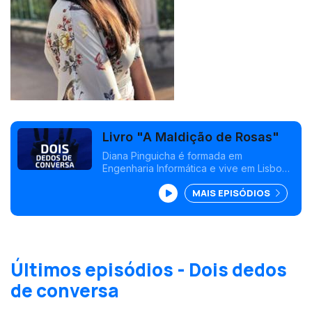
Livro "A Maldição de Rosas"
Diana Pinguicha é formada em
Engenharia Informática e vive em Lisboa,
onde gosta de escrever, pintar, jogar
MAIS EPISÓDIOS
videojogos e ler. Hoje veio falar do seu
livro "A Maldição de Rosas", uma
reedição do "Milagre das Rosas" da
Rainha Santa Isabel e sobre uma futura
rainha que não se deveria apaixonar por
uma mulher. .
Últimos episódios - Dois dedos
de conversa