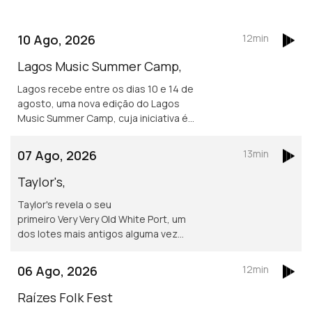
10 Ago, 2026
12min
Lagos Music Summer Camp,
Lagos recebe entre os dias 10 e 14 de
agosto, uma nova edição do Lagos
Music Summer Camp, cuja iniciativa é
da Orquestra Ligeira de Lagos (OLL).
Para nos falar do evento, Marta
07 Ago, 2026
13min
Rodrigues, Diretora da Orquestra.
Taylor's,
Taylor's revela o seu
primeiro Very Very Old White Port, um
dos lotes mais antigos alguma vez
lançados pela marca.
06 Ago, 2026
12min
Raízes Folk Fest