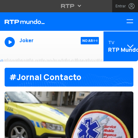
Entrar
Joker
NO AR
TV
RTP Mund
#Jornal Contacto