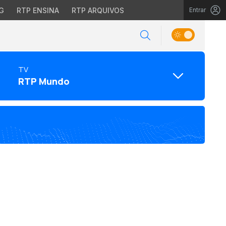
G
RTP ENSINA
RTP ARQUIVOS
Entrar
TV
RTP Mundo