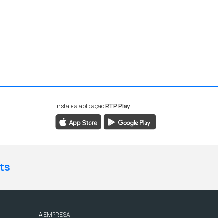
Instale a aplicação
RTP Play
ts
A EMPRESA