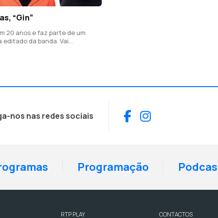
as, “Gin”
m 20 anos e faz parte de um
 editado da banda. Vai
gora, que se celebram 30 anos
ção do álbum de estreia.
Facebook
Instagram
ga-nos nas redes sociais
rogramas
Programação
Podcas
RTP PLAY
CONTACTOS