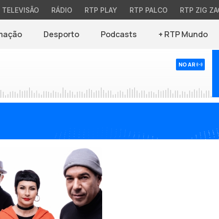
TELEVISÃO
RÁDIO
RTP PLAY
RTP PALCO
RTP ZIG ZA
mação
Desporto
Podcasts
+ RTP Mundo
NO AR