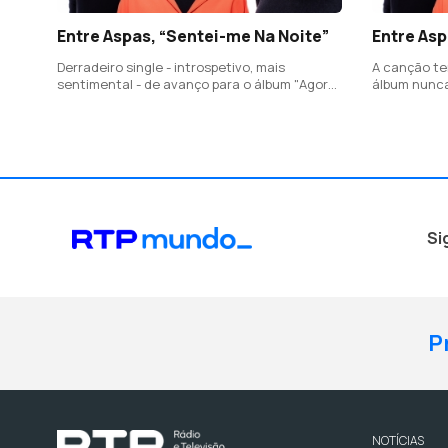
Entre Aspas, “Sentei-me Na Noite”
Entre Asp
Derradeiro single - introspetivo, mais
A canção te
sentimental - de avanço para o álbum "Agora",
álbum nunca
o novo disco a editar dia 24, com temas
acontecer a
inéditos e regravados, feitos há mais de 20
desde a edi
anos de um disco que era para sair em 2004.
Si
P
NOTÍCIAS