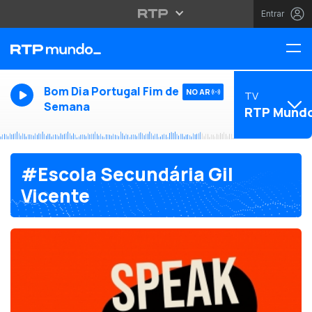
Entrar
Bom Dia Portugal Fim de
NO AR
TV
Semana
RTP Mund
#Escola Secundária Gil
Vicente