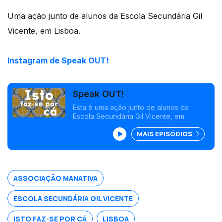
Uma ação junto de alunos da Escola Secundária Gil
Vicente, em Lisboa.
Instagram de Speak OUT!
Speak OUT!
Esta é uma ação junto de alunos da
Escola Secundária Gil Vicente, em
Lisboa, pensada pela Associação
MAIS EPISÓDIOS
Manativa, com o objetivo de capacitar
jovens para uma cidadania mais ativa e
participativa.
ASSOCIAÇÃO MANATIVA
ESCOLA SECUNDÁRIA GIL VICENTE
ISTO FAZ-SE POR CÁ
LISBOA