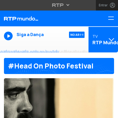
Entrar
Siga a Dança
NO AR
TV
RTP Mund
#Head On Photo Festival