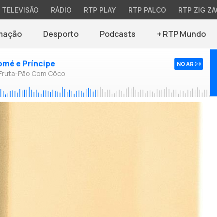
TELEVISÃO
RÁDIO
RTP PLAY
RTP PALCO
RTP ZIG ZA
mação
Desporto
Podcasts
+ RTP Mundo
omé e Príncipe
NO AR
 Fruta-Pão Com Côco