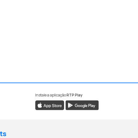
Instale a aplicação
RTP Play
ts