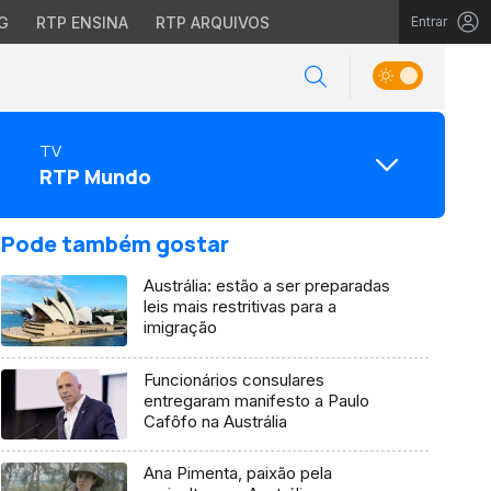
G
RTP ENSINA
RTP ARQUIVOS
Entrar
TV
RTP Mundo
Pode também gostar
Austrália: estão a ser preparadas
leis mais restritivas para a
imigração
Funcionários consulares
entregaram manifesto a Paulo
Cafôfo na Austrália
Ana Pimenta, paixão pela