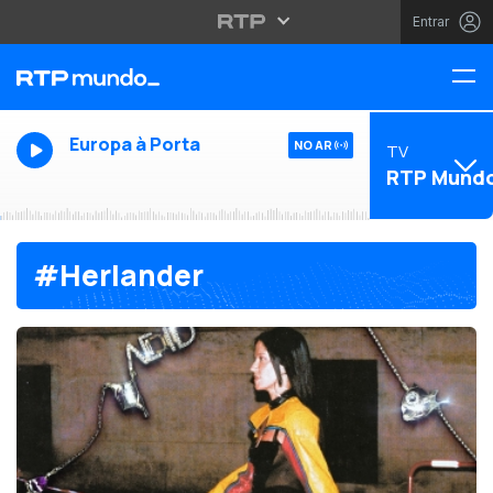
Entrar
Europa à Porta
NO AR
TV
RTP Mund
#Herlander