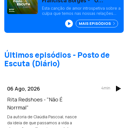
Francisca Borges - "O
Problema Sou Eu"
Esta canção de amor introspetiva sobre a
culpa que temos nas nossas relações
falhadas fará parte de um EP de seis
MAIS EPISÓDIOS
temas da jovem de 22 anos, a editar no
Inverno de 2024.
Últimos episódios - Posto de
Escuta (Diário)
06 Ago, 2026
4min
Rita Redshoes - "Não É
Norrmal"
Da autoria de Claúdia Pascoal, nasce
da ideia de que passamos a vida a