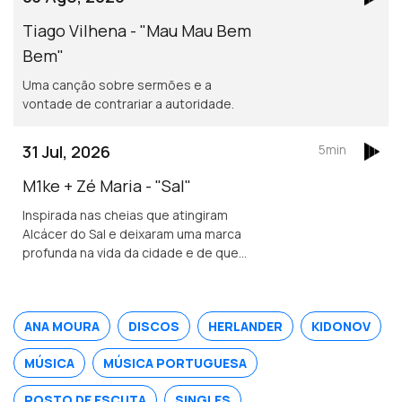
Tiago Vilhena - "Mau Mau Bem
Bem"
Uma canção sobre sermões e a
vontade de contrariar a autoridade.
31 Jul, 2026
5min
M1ke + Zé Maria - "Sal"
Inspirada nas cheias que atingiram
Alcácer do Sal e deixaram uma marca
profunda na vida da cidade e de quem
nela vive.
ANA MOURA
DISCOS
HERLANDER
KIDONOV
MÚSICA
MÚSICA PORTUGUESA
POSTO DE ESCUTA
SINGLES