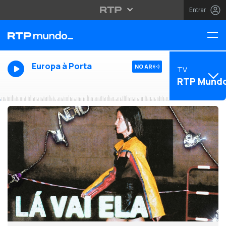
Entrar
Europa à Porta
NO AR
TV
RTP Mund