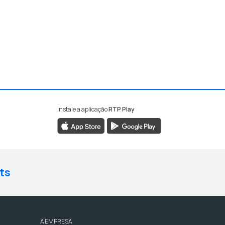
Instale a aplicação
RTP Play
ts
A EMPRESA