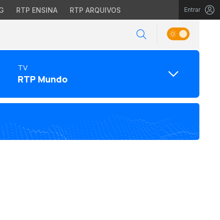
G
RTP ENSINA
RTP ARQUIVOS
Entrar
TV
RTP Mundo