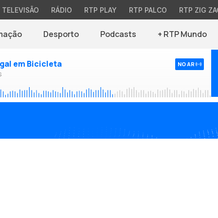
TELEVISÃO
RÁDIO
RTP PLAY
RTP PALCO
RTP ZIG ZA
mação
Desporto
Podcasts
+ RTP Mundo
ugal em Bicicleta
NO AR
s