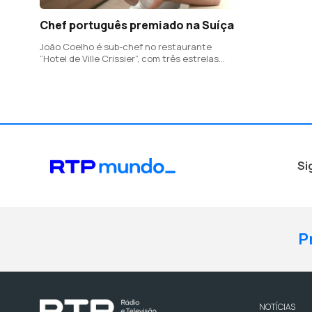
Chef português premiado na Suíça
João Coelho é sub-chef no restaurante
“Hotel de Ville Crissier”, com três estrelas
Michelin
Si
P
NOTÍCIAS