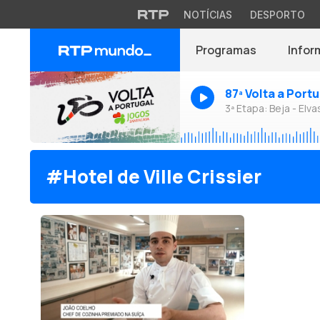
NOTÍCIAS
DESPORTO
Programas
Infor
87ª Volta a Port
3ª Etapa: Beja - Elva
#Hotel de Ville Crissier