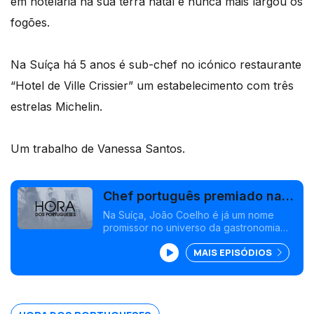
em hotelaria na sua terra natal e nunca mais largou os
fogões.
Na Suíça há 5 anos é sub-chef no icónico restaurante
“Hotel de Ville Crissier” um estabelecimento com três
estrelas Michelin.
Um trabalho de Vanessa Santos.
Chef português premiado na
Suíça
Na Suíça, João Coelho é já um nome
promissor no universo da gastronomia
internacional. É um minhoto natural de
MAIS EPISÓDIOS
Ponte de Lima, formou-se em hotelaria na
sua terra natal e nunca mais largou os
fogões.