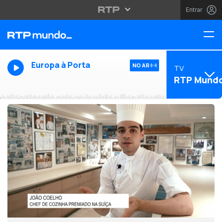
Entrar
Europa à Porta
NO AR
TV
RTP Mund