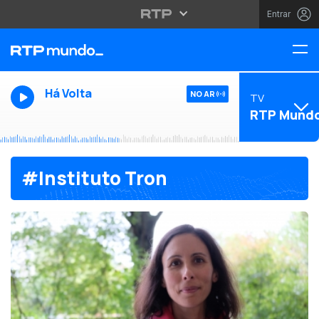
Entrar
Há Volta
NO AR
TV
RTP Mund
#Instituto Tron