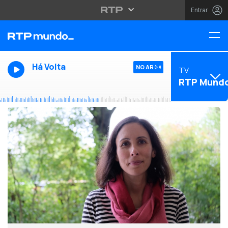
Entrar
Há Volta
NO AR
TV
RTP Mund