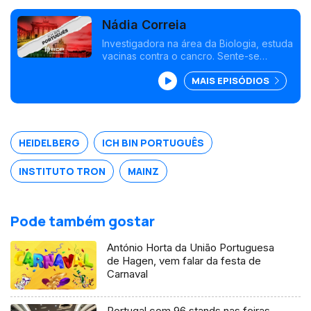
Nádia Correia
Investigadora na área da Biologia, estuda
vacinas contra o cancro. Sente-se
reconhecida na Alemanha. Gostava de
MAIS EPISÓDIOS
um dia voltar para o país que a formou.
Conversa com Maria de São José.
HEIDELBERG
ICH BIN PORTUGUÊS
INSTITUTO TRON
MAINZ
Pode também gostar
António Horta da União Portuguesa
de Hagen, vem falar da festa de
Carnaval
Portugal com 96 stands nas feiras