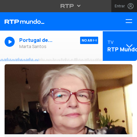
Entrar
Portugal de...
NO AR
TV
Marta Santos
RTP Mund