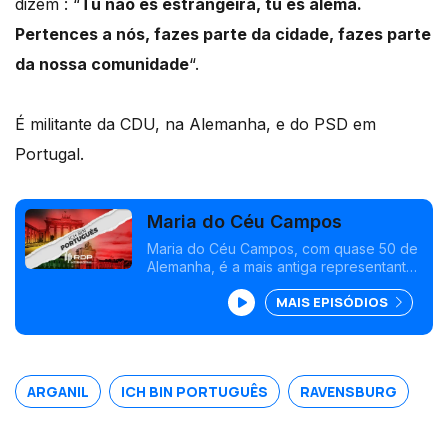
dizem : “
Tu não és estrangeira, tu és alemã.
Pertences a nós, fazes parte da cidade, fazes parte
da nossa comunidade
“.
É militante da CDU, na Alemanha, e do PSD em
Portugal.
Maria do Céu Campos
Maria do Céu Campos, com quase 50 de
Alemanha, é a mais antiga representante
do Conselho para a Integração de
MAIS EPISÓDIOS
Ravensburg. Recebeu a medalha da
cidade pela luta dos direitos dos
estrangeiros. Conversa com Paula
Machado.
ARGANIL
ICH BIN PORTUGUÊS
RAVENSBURG