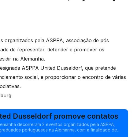
s organizados pela ASPPA, associação de pós
ade de representar, defender e promover os
esidir na Alemanha.
esignada ASPPA United Dusseldorf, que pretende
nciamento social, e proporcionar o encontro de várias
ociativas.
nburg.
ted Dusseldorf promove contatos
Alemanha decorreram 2 eventos organizados pela ASPPA,
graduados portugueses na Alemanha, com a finalidade de
der e promover os interesses de portugueses com grau