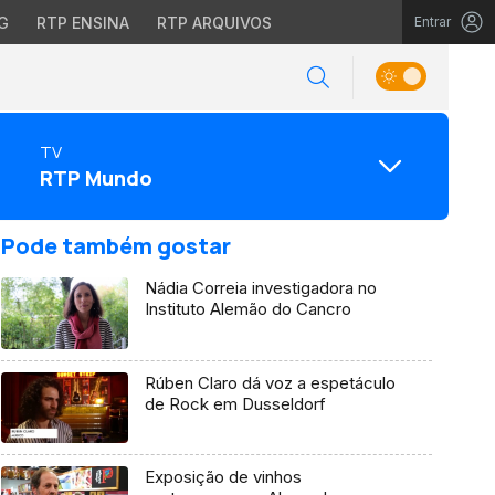
G
RTP ENSINA
RTP ARQUIVOS
Entrar
TV
RTP Mundo
Pode também gostar
Nádia Correia investigadora no
Instituto Alemão do Cancro
Rúben Claro dá voz a espetáculo
de Rock em Dusseldorf
Exposição de vinhos