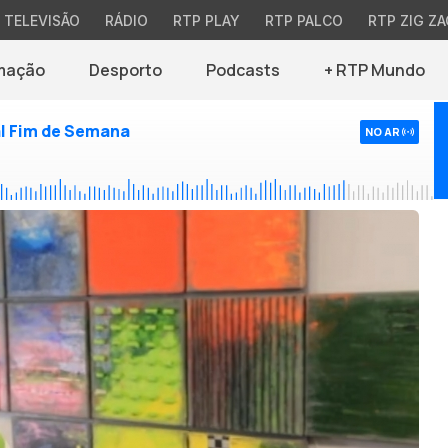
TELEVISÃO
RÁDIO
RTP PLAY
RTP PALCO
RTP ZIG ZA
mação
Desporto
Podcasts
+ RTP Mundo
l Fim de Semana
NO AR