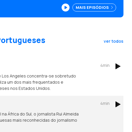
 na Alemanha. <br />
MAIS EPISÓDIOS
 Portugueses
ver todos
4min
e Los Angeles concentra-se sobretudo
caliza um dos mais frequentados e
ueses nos Estados Unidos.
4min
na África do Sul, o jornalista Rui Almeida
guesas mais reconhecidas do jornalismo