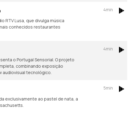
4min
o
io RTV Lusa, que divulga música
mais conhecidos restaurantes
4min
enta o Portugal Sensorial. O projeto
ompleta, combinando exposição
w audiovisual tecnológico.
5min
a exclusivamente ao pastel de nata, a
ssachusetts.