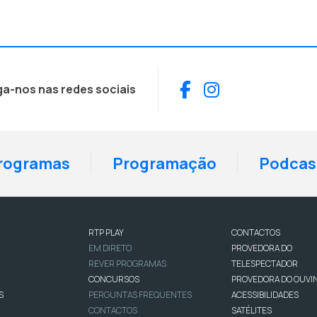
Facebook
Instagram
ga-nos nas redes sociais
rogramas
Programação
Podcas
RTP PLAY
CONTACTOS
EM DIRETO
PROVEDORA DO
REVER PROGRAMAS
TELESPECTADOR
CONCURSOS
PROVEDORA DO OUVI
S
PERGUNTAS FREQUENTES
ACESSIBILIDADES
CONTACTOS
SATÉLITES