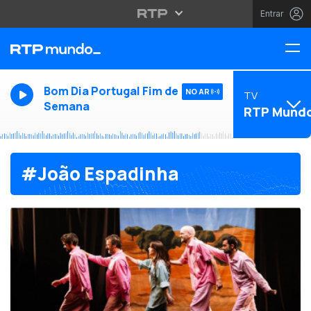
Entrar
Bom Dia Portugal Fim de
NO AR
TV
Semana
RTP Mund
#João Espadinha