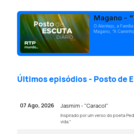
Magano - "
O Alentejo, a Famíli
Magano, “A Caminho de Casa”, onde está este singl
Espadinha.
Últimos episódios - Posto de E
07 Ago, 2026
Jasmim - "Caracol"
Inspirado por um verso do poeta Pedro Tamen: "Baba-se o caracol de gozo e
vida."