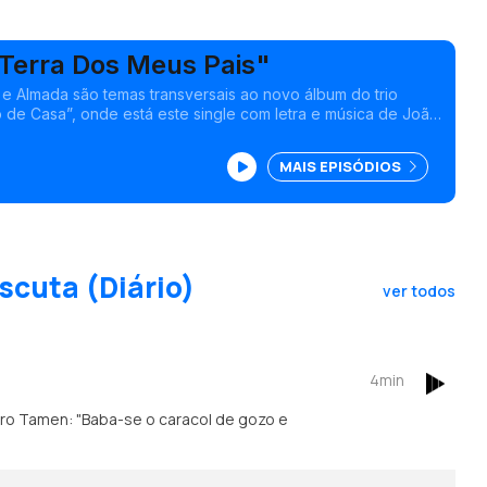
Terra Dos Meus Pais"
a e Almada são temas transversais ao novo álbum do trio
e com letra e música de João
MAIS EPISÓDIOS
scuta (Diário)
ver todos
4min