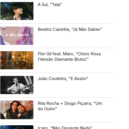
A Sul, “Tela”
Beatriz Caixinha, “Já Não Sabes”
Flor Gil feat. Maro, “Choro Rosa
(Versão Diamante Bruto)”
João Coutinho, “E Assim”
Rita Rocha + Diogo Piçarra, “Um
do Outro”
Icaro, “Não Disseste Nada”