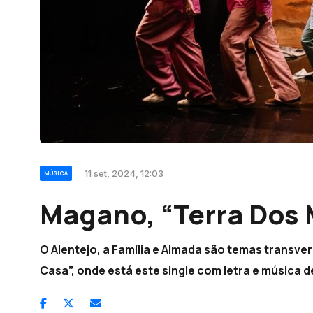
11 set, 2024, 12:03
MÚSICA
Magano, “Terra Dos 
O Alentejo, a Família e Almada são temas transve
Casa”, onde está este single com letra e música 