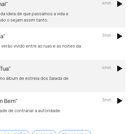
4min
mal"
 da ideia de que passamos a vida a
não o sejam assim tanto.
3min
oa"
verão vivido entre as ruas e as noites da
4min
 Tua"
no álbum de estreia dos Salada de
3min
em Bem"
de de contrariar a autoridade.