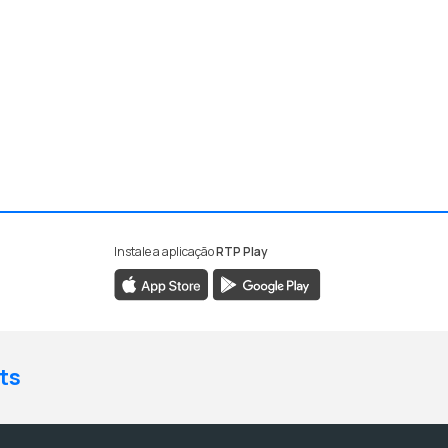
Instale a aplicação
RTP Play
ts