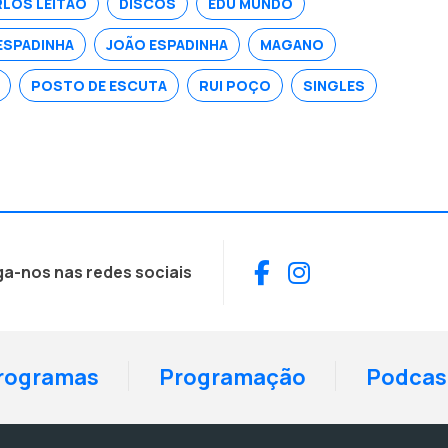
LOS LEITÃO
DISCOS
EDU MUNDO
ESPADINHA
JOÃO ESPADINHA
MAGANO
POSTO DE ESCUTA
RUI POÇO
SINGLES
Facebook
Instagram
ga-nos nas redes sociais
rogramas
Programação
Podcas