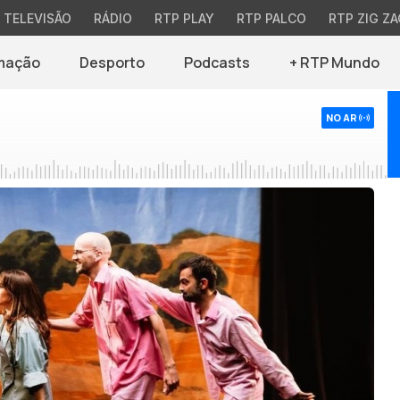
TELEVISÃO
RÁDIO
RTP PLAY
RTP PALCO
RTP ZIG ZA
mação
Desporto
Podcasts
+ RTP Mundo
NO AR