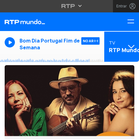
Entrar
Bom Dia Portugal Fim de
NO AR
TV
Semana
RTP Mund