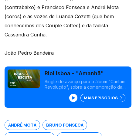
(contrabaixo) e Francisco Fonseca e André Mota
(coros) e as vozes de Luanda Cozetti (que bem
conhecemos dos Couple Coffee) e da fadista
Cassandra Cunha.
João Pedro Bandeira
RioLisboa - "Amanhã"
Single de avanço para o álbum "Cantam
Revolução", sobre a comemoração da
Liberdade, no contexto dos 50 anos do
MAIS EPISÓDIOS
25 de Abril. O tema conta com as vozes
de Luanda Cozetti e Cassandra Cunha.
ANDRÉ MOTA
BRUNO FONSECA