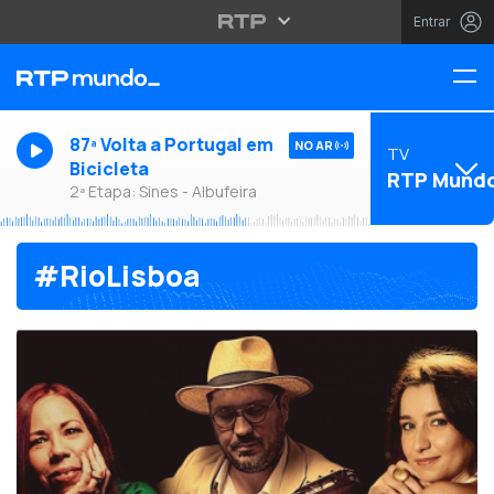
Entrar
87ª Volta a Portugal em
NO AR
TV
Bicicleta
RTP Mund
2ª Etapa: Sines - Albufeira
#RioLisboa