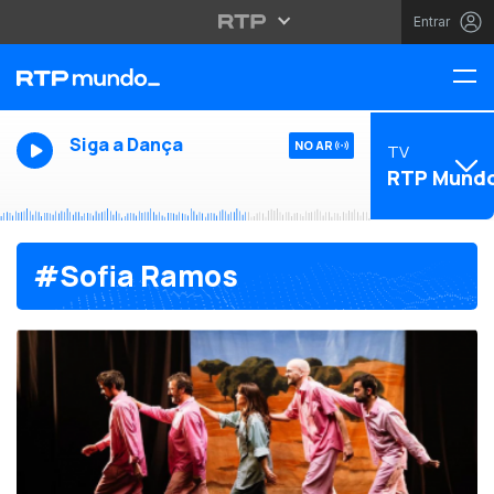
Entrar
Siga a Dança
NO AR
TV
RTP Mund
#Sofia Ramos