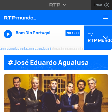
Entrar
Bom Dia Portugal
NO AR
TV
RTP Mund
#José Eduardo Agualusa