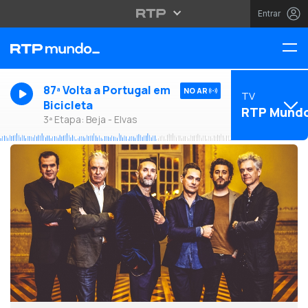
Entrar
87ª Volta a Portugal em
NO AR
TV
Bicicleta
RTP Mund
3ª Etapa: Beja - Elvas