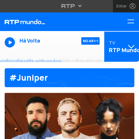
Entrar
Há Volta
NO AR
TV
RTP Mund
#Juniper