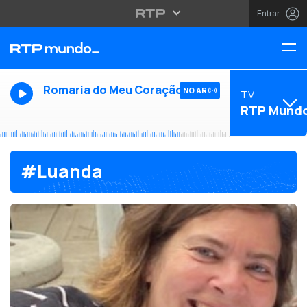
Entrar
Romaria do Meu Coração
NO AR
TV
RTP Mund
#Luanda