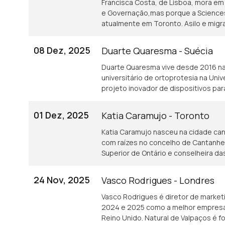
Francisca Costa, de Lisboa, mora em F
e Governação,mas porque a Sciences 
atualmente em Toronto. Asilo e migr
08 Dez, 2025
Duarte Quaresma - Suécia
Duarte Quaresma vive desde 2016 na 
universitário de ortoprotesia na Un
projeto inovador de dispositivos p
que tenham sofrido um AVC.
01 Dez, 2025
Katia Caramujo - Toronto
Katia Caramujo nasceu na cidade ca
com raízes no concelho de Cantanhede.
Superior de Ontário e conselheira 
24 Nov, 2025
Vasco Rodrigues - Londres
Vasco Rodrigues é diretor de market
2024 e 2025 como a melhor empresa 
Reino Unido. Natural de Valpaços é 