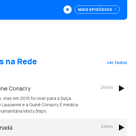
MAIS EPISÓDIOS
s na Rede
ver todos
26min
uine Conacry
, mas em 2015 foi viver para a Suíça.
 Lausanne e a Guiné Conacry. É médica
humanitária Misty Ships.
23min
anadá