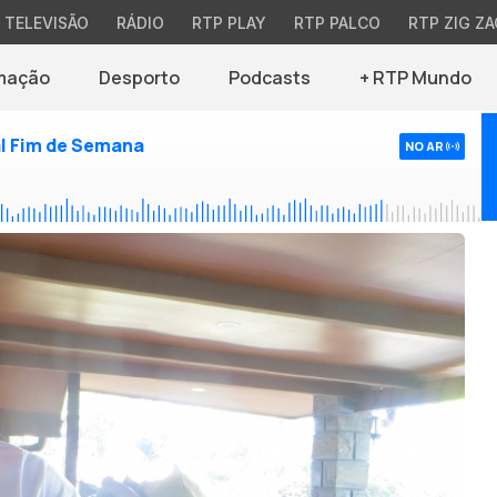
TELEVISÃO
RÁDIO
RTP PLAY
RTP PALCO
RTP ZIG ZA
mação
Desporto
Podcasts
+ RTP Mundo
l Fim de Semana
NO AR