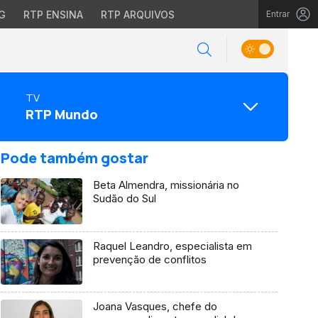
G
RTP ENSINA
RTP ARQUIVOS
Entrar
TV
RTP Mundo
Pode também gostar
Beta Almendra, missionária no
Sudão do Sul
Raquel Leandro, especialista em
prevenção de conflitos
Joana Vasques, chefe do