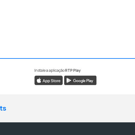
Instale a aplicação
RTP Play
ts