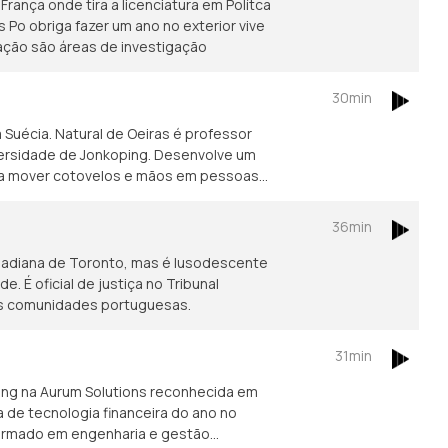
rança onde tira a licenciatura em Polítca
Po obriga fazer um ano no exterior vive
ação são áreas de investigação
30min
Suécia. Natural de Oeiras é professor
iversidade de Jonkoping. Desenvolve um
ara mover cotovelos e mãos em pessoas
36min
nadiana de Toronto, mas é lusodescente
 É oficial de justiça no Tribunal
das comunidades portuguesas.
31min
ing na Aurum Solutions reconhecida em
de tecnologia financeira do ano no
formado em engenharia e gestão