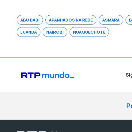
industrial.
ABU DABI
APANHADOS NA REDE
ASMARA
B
LUANDA
NAIRÓBI
NUAQUECHOTE
Si
P