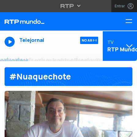
Entrar
Telejornal
NO AR
TV
RTP Mund
#Nuaquechote