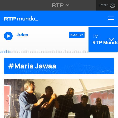
Entrar
Joker
NO AR
TV
RTP Mund
#Maria Jawaa