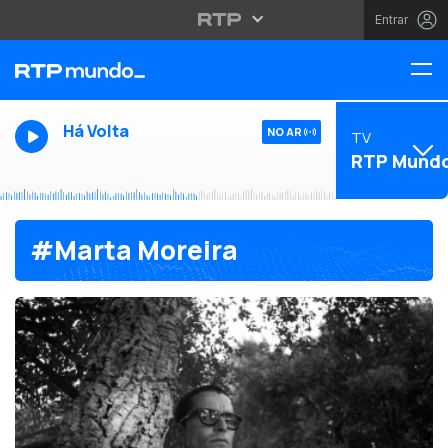
Entrar
Há Volta
NO AR
TV
RTP Mund
#Marta Moreira