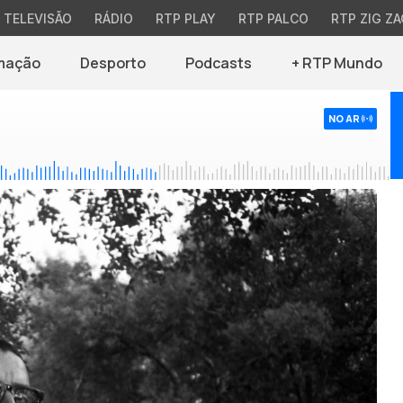
TELEVISÃO
RÁDIO
RTP PLAY
RTP PALCO
RTP ZIG ZA
mação
Desporto
Podcasts
+ RTP Mundo
NO AR