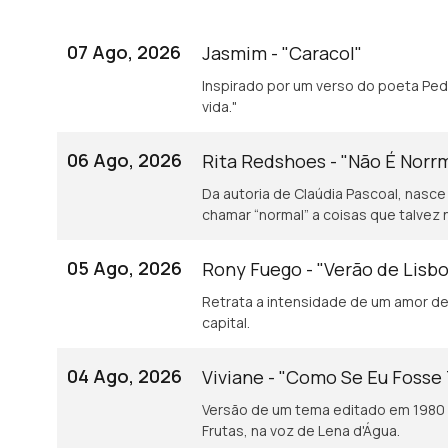
07 Ago, 2026
Jasmim - "Caracol"
Inspirado por um verso do poeta Pedro Tamen: "Baba-se o caracol de gozo e
vida."
06 Ago, 2026
Rita Redshoes - "Não É Norr
Da autoria de Claúdia Pascoal, nasce
chamar “normal” a coisas que talvez 
05 Ago, 2026
Rony Fuego - "Verão de Lisb
Retrata a intensidade de um amor de 
capital.
04 Ago, 2026
Viviane - "Como Se Eu Fosse
Versão de um tema editado em 1980 
Frutas, na voz de Lena d'Água.