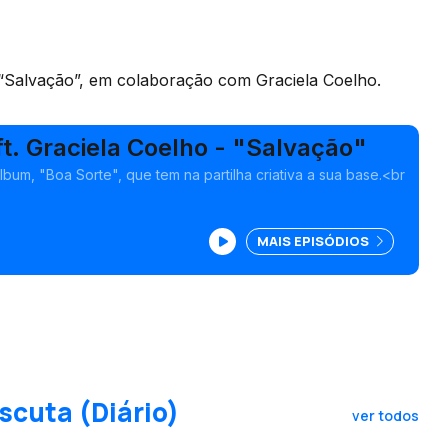
“Salvação”, em colaboração com Graciela Coelho.
ft. Graciela Coelho - "Salvação"
bum, "Boa Sorte", que tem na partilha criativa a sua base.<br
MAIS EPISÓDIOS
scuta (Diário)
ver todos