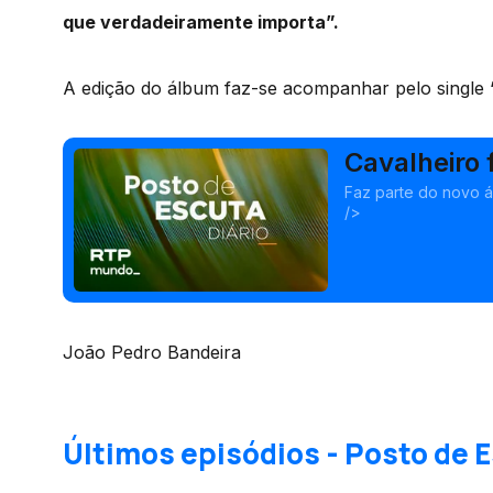
que verdadeiramente importa”.
A edição do álbum faz-se acompanhar pelo single 
Cavalheiro 
Faz parte do novo ál
/>
João Pedro Bandeira
Últimos episódios - Posto de E