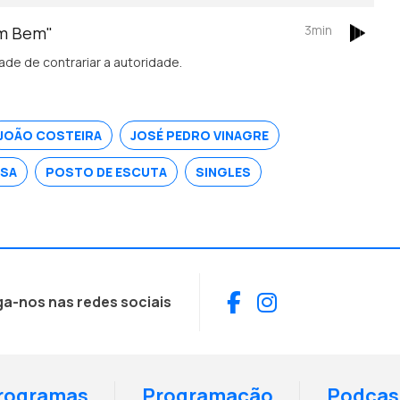
3min
em Bem"
de de contrariar a autoridade.
JOÃO COSTEIRA
JOSÉ PEDRO VINAGRE
ESA
POSTO DE ESCUTA
SINGLES
Facebook
Instagram
ga-nos nas redes sociais
rogramas
Programação
Podcas