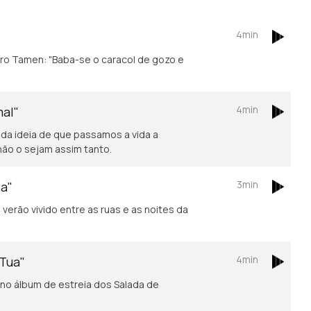
4min
4min
mal"
 da ideia de que passamos a vida a
não o sejam assim tanto.
3min
oa"
verão vivido entre as ruas e as noites da
4min
 Tua"
no álbum de estreia dos Salada de