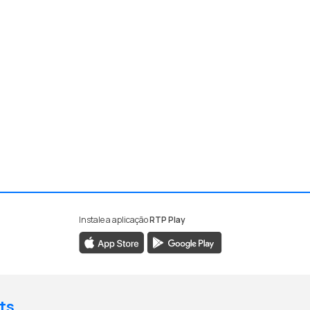
Instale a aplicação
RTP Play
ts