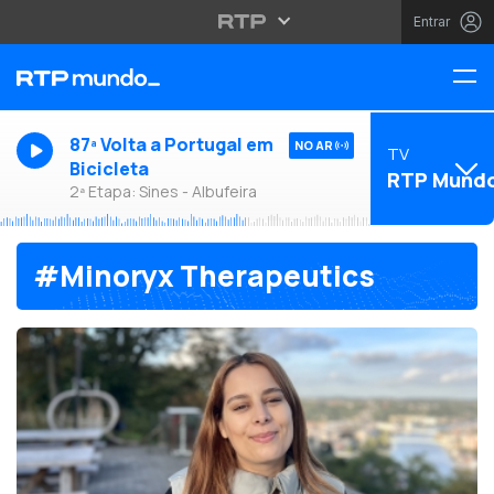
Entrar
87ª Volta a Portugal em
NO AR
TV
Bicicleta
RTP Mund
2ª Etapa: Sines - Albufeira
#Minoryx Therapeutics