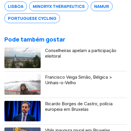
LISBOA
MINORYX THERAPEUTICS
NAMUR
PORTUGUESE CYCLING
Pode também gostar
Conselheiras apelam a participação
eleitoral
Francisco Veiga Simão, Bélgica >
Unhais-o-Velho
Ricardo Borges de Castro, polícia
europeia em Bruxelas
Vhils inaugura mural em Bruxelas