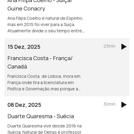
Guine Conacry
Ana Filipa Coelho é natural de Espinho,
mas em 2015 foi viver para a Suíça.
Atualmente divide o seu tempo entre
Lausanne e a Guiné Conacry. É médica
dentista e trabalha na ONG de ajuda
15 Dez, 2025
23min
humanitária Misty Ships.
Francisca Costa - França/
Canadá
Francisca Costa, de Lisboa, mora em
França onde tira a licenciatura em
Polítca e Governação,mas porque a
Sciences Po obriga fazer um ano no
exterior vive atualmente em Toronto.
08 Dez, 2025
30min
Asilo e migração são áreas de
investigação
Duarte Quaresma - Suécia
Duarte Quaresma vive desde 2016 na
Suécia. Natural de Oeiras é professor