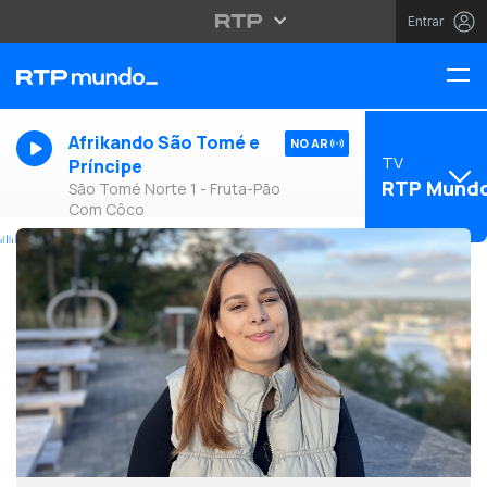
Entrar
Afrikando São Tomé e
NO AR
TV
Príncipe
RTP Mund
São Tomé Norte 1 - Fruta-Pão
Com Côco