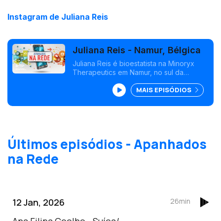
Instagram de Juliana Reis
Juliana Reis - Namur, Bélgica
Juliana Reis é bioestatista na Minoryx
Therapeutics em Namur, no sul da
Bélgica.
MAIS EPISÓDIOS
Últimos episódios - Apanhados
na Rede
12 Jan, 2026
26min
Ana Filipa Coelho - Suíça/