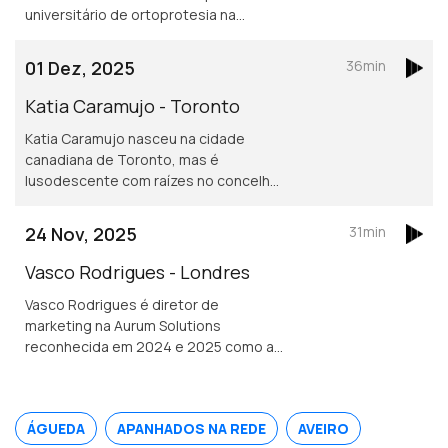
universitário de ortoprotesia na
Universidade de Jonkoping.
Desenvolve um projeto inovador de
01 Dez, 2025
36min
dispositivos para mover cotovelos e
mãos em pessoas que tenham sofrido
Katia Caramujo - Toronto
um AVC.
Katia Caramujo nasceu na cidade
canadiana de Toronto, mas é
lusodescente com raízes no concelho
de Cantanhede. É oficial de justiça no
Tribunal Superior de Ontário e
24 Nov, 2025
31min
conselheira das comunidades
portuguesas.
Vasco Rodrigues - Londres
Vasco Rodrigues é diretor de
marketing na Aurum Solutions
reconhecida em 2024 e 2025 como a
melhor empresa de tecnologia
financeira do ano no Reino Unido.
Natural de Valpaços é formado em
ÁGUEDA
APANHADOS NA REDE
AVEIRO
engenharia e gestão industrial.