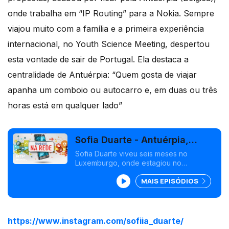
onde trabalha em “IP Routing” para a Nokia. Sempre
viajou muito com a família e a primeira experiência
internacional, no Youth Science Meeting, despertou
esta vontade de sair de Portugal. Ela destaca a
centralidade de Antuérpia: “Quem gosta de viajar
apanha um comboio ou autocarro e, em duas ou três
horas está em qualquer lado”
Sofia Duarte - Antuérpia,
Bélgica
Sofia Duarte viveu seis meses no
Luxemburgo, onde estagiou no
Parlamento Europeu. Depois de algumas
MAIS EPISÓDIOS
propostas, acabou por ficar pela
Antuérpia (Bélgica), onde trabalha em "IP
Routing" para a Nokia.
https://www.instagram.com/sofiia_duarte/