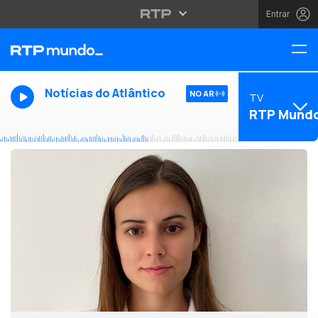
Entrar
Notícias do Atlântico
NO AR
TV
RTP Mund