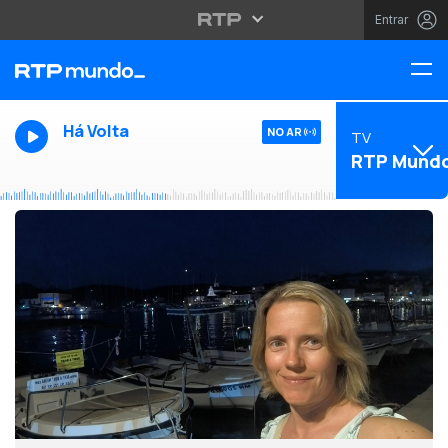
Entrar
Há Volta
NO AR
TV
RTP Mund