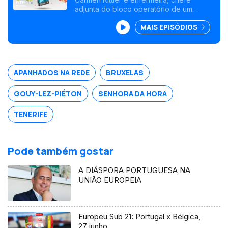
adjunta do bloco operatório de um
hospital, nos arredores de Bruxelas.
MAIS EPISÓDIOS
Natural da Senhora da Hora, saiu de
Portugal em 2008 para Tenerife,
Espanha, onde esteve durante treze
anos.
APANHADOS NA REDE
BRUXELAS
GOUY-LEZ-PIÉTON
SENHORA DA HORA
TENERIFE
Pode também gostar
A DIÁSPORA PORTUGUESA NA
UNIÃO EUROPEIA
Europeu Sub 21: Portugal x Bélgica,
27 junho