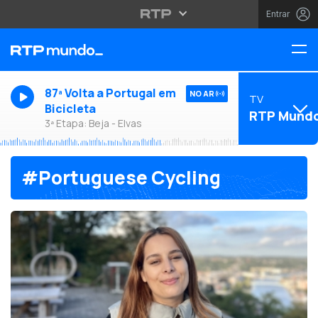
Entrar
87ª Volta a Portugal em
NO AR
TV
Bicicleta
RTP Mund
3ª Etapa: Beja - Elvas
#Portuguese Cycling