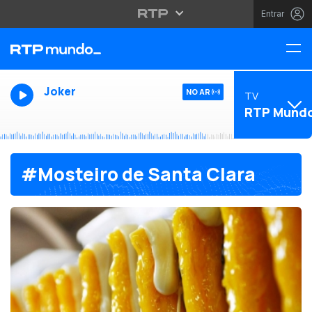
Entrar
Joker
NO AR
TV
RTP Mund
#Mosteiro de Santa Clara