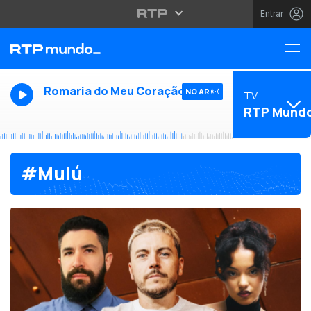
Entrar
Romaria do Meu Coração
NO AR
TV
RTP Mund
#Mulú