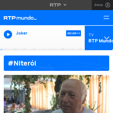
Entrar
Joker
NO AR
TV
RTP Mund
#Niterói