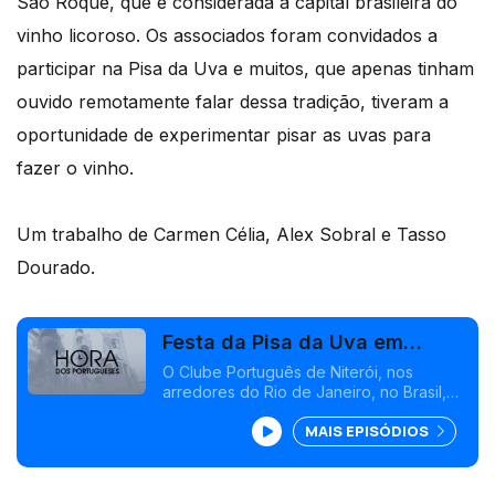
São Roque, que é considerada a capital brasileira do
vinho licoroso. Os associados foram convidados a
participar na Pisa da Uva e muitos, que apenas tinham
ouvido remotamente falar dessa tradição, tiveram a
oportunidade de experimentar pisar as uvas para
fazer o vinho.
Um trabalho de Carmen Célia, Alex Sobral e Tasso
Dourado.
Festa da Pisa da Uva em
Niterói
O Clube Português de Niterói, nos
arredores do Rio de Janeiro, no Brasil,
realizou a festa da Pisa da Uva, e para
MAIS EPISÓDIOS
esse evento foram compradas centenas
de cachos de uvas especiais, do Rio
Grande do Sul e de São Roque, que é
considerada a capital brasileira do vinho