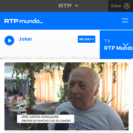
Entrar
Joker
NO AR
TV
RTP Mund