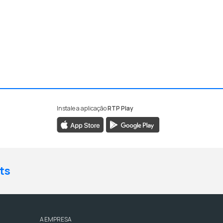
Instale a aplicação
RTP Play
ts
A EMPRESA