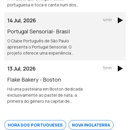
portuguesa e toca e canta num dos
mais conhecidos restaurantes
portugueses em Londres.
14 Jul, 2026
4min
Portugal Sensorial- Brasil
O Clube Português de São Paulo
apresenta o Portugal Sensorial. O
projeto oferece uma experiência
imersiva completa, combinando
exposição histórica, alta gastronomia
13 Jul, 2026
5min
e um show audiovisual tecnológico.
Flake Bakery - Boston
Há uma pastelaria em Boston dedicada
exclusivamente ao pastel de nata, a
primeira do género na capital de
Massachusetts.
HORA DOS PORTUGUESES
NOVA INGLATERRA