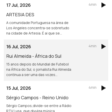
17 Jul, 2026
4min
ARTESIA DES
A comunidade Portuguesa na área de
Los Angeles concentra-se sobretudo
na cidade de Artesia. É ai que se
localiza um dos mais frequentados e
dinâmicos, centros culturais
16 Jul, 2026
4min
Portugueses nos Estados Unidos.
Rui Almeida - África do Sul
15 anos depois do Mundial de Futebol
na África do Sul, o jornalista Rui Almeida
continua a ser uma das vozes
portuguesas mais reconhecidas do
jornalismo desportivo, nos países da
15 Jul, 2026
4min
lusofonia.
Sérgio Campos - Reino Unido
Sérgio Campos,divide-se entre a Rádio
RTV Lusa, que divulga música