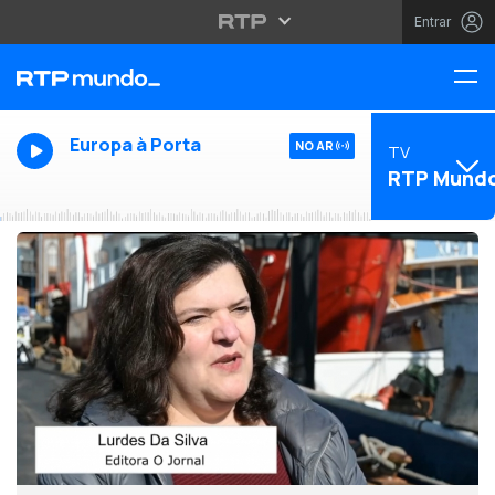
Entrar
Europa à Porta
NO AR
TV
RTP Mund