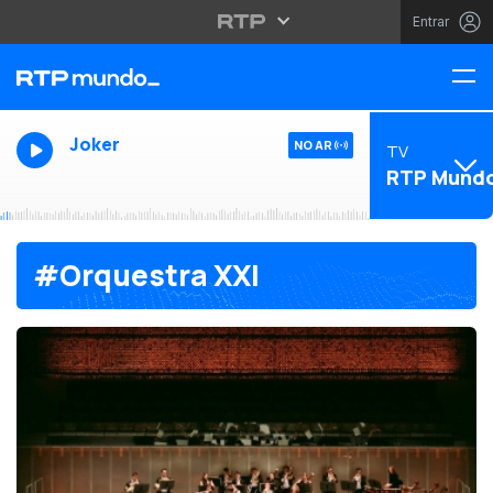
Entrar
Joker
NO AR
TV
RTP Mund
#Orquestra XXI