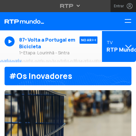
Entrar
87ª Volta a Portugal em
NO AR
TV
Bicicleta
RTP Mund
1ª Etapa: Lourinhã - Sintra
#Os Inovadores