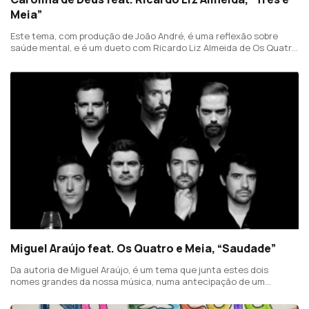
Meia”
Este tema, com produção de João André, é uma reflexão sobre
saúde mental, e é um dueto com Ricardo Liz Almeida de Os Quatro
e Meia.
Miguel Araújo feat. Os Quatro e Meia, “Saudade”
Da autoria de Miguel Araújo, é um tema que junta estes dois
nomes grandes da nossa música, numa antecipação de um
concerto conjunto e único em Junho em Cascais.