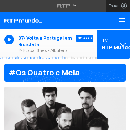
Entrar
87ª Volta a Portugal em
NO AR
TV
Bicicleta
RTP Mund
2ª Etapa: Sines - Albufeira
#Os Quatro e Meia