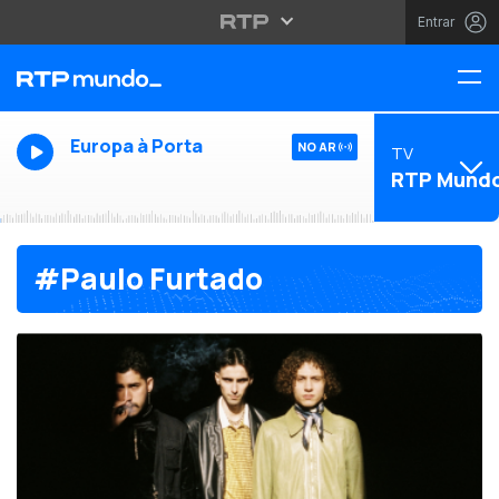
Entrar
Europa à Porta
NO AR
TV
RTP Mund
#Paulo Furtado