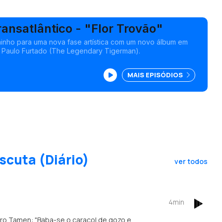
ansatlântico - "Flor Trovão"
inho para uma nova fase artística com um novo álbum em
 Paulo Furtado (The Legendary Tigerman).
MAIS EPISÓDIOS
scuta (Diário)
ver todos
4min