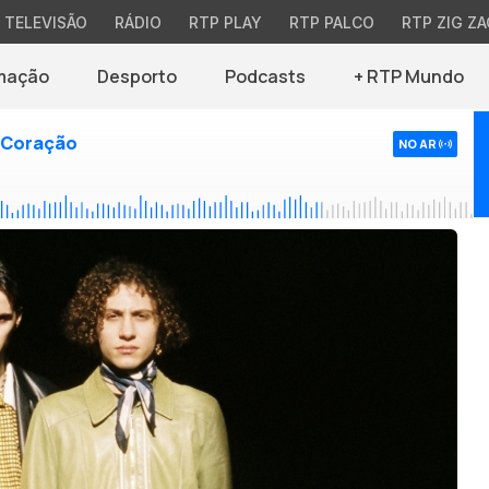
TELEVISÃO
RÁDIO
RTP PLAY
RTP PALCO
RTP ZIG ZA
mação
Desporto
Podcasts
+ RTP Mundo
 Coração
NO AR