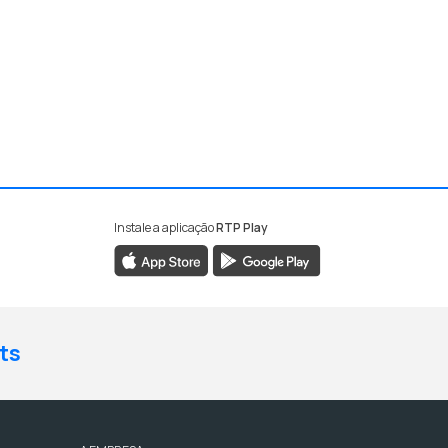
Instale a aplicação
RTP Play
ts