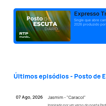
Expresso Tr
Single que abre cam
2026 produzido por
Últimos episódios - Posto de E
07 Ago, 2026
Jasmim - "Caracol"
Inspirado por um verso do poeta Pedro Tamen: "Baba-se o caracol de gozo e