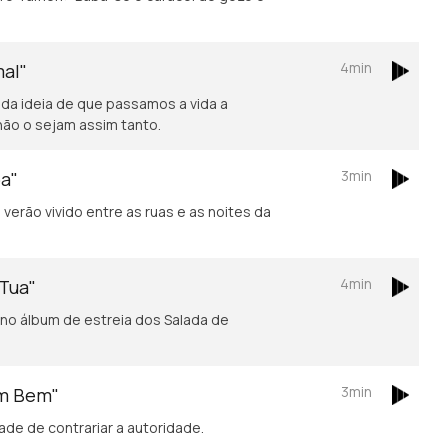
4min
mal"
 da ideia de que passamos a vida a
não o sejam assim tanto.
3min
oa"
verão vivido entre as ruas e as noites da
4min
 Tua"
no álbum de estreia dos Salada de
3min
em Bem"
de de contrariar a autoridade.