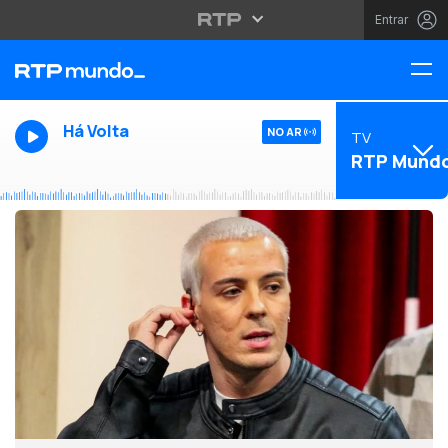
Entrar
Há Volta
NO AR
TV
RTP Mund