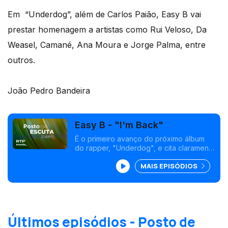
Em “Underdog”, além de Carlos Paião, Easy B vai
prestar homenagem a artistas como Rui Veloso, Da
Weasel, Camané, Ana Moura e Jorge Palma, entre
outros.
João Pedro Bandeira
Easy B - "I'm Back"
É o primeiro avanço do próximo álbum
do rapper, "Underdog", e cita claramente
"Playback" de Carlos Paião.
MAIS EPISÓDIOS
Últimos episódios - Posto de