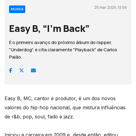
25 mar, 2025, 13:06
MÚSICA
Easy B, “I’m Back”
É o primeiro avanço do próximo álbum do rapper,
"Underdog", e cita claramente "Playback" de Carlos
Paião.
Easy B, MC, cantor e produtor, é um dos novos
valores do hip-hop nacional, que mistura influências
de r&b, pop, soul, fado e jazz.
Iniciou a carreira em 2009 e, desde então, editou