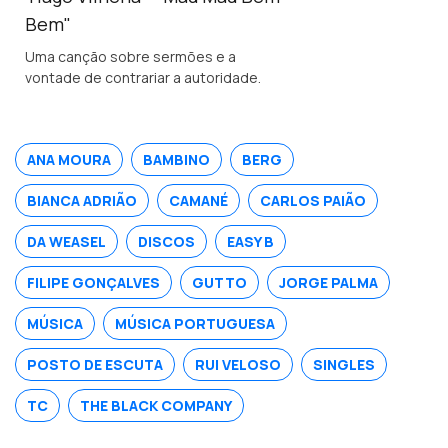
Bem"
Uma canção sobre sermões e a
vontade de contrariar a autoridade.
ANA MOURA
BAMBINO
BERG
BIANCA ADRIÃO
CAMANÉ
CARLOS PAIÃO
DA WEASEL
DISCOS
EASY B
FILIPE GONÇALVES
GUTTO
JORGE PALMA
MÚSICA
MÚSICA PORTUGUESA
POSTO DE ESCUTA
RUI VELOSO
SINGLES
TC
THE BLACK COMPANY