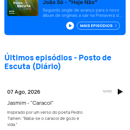
João Só - "Hoje Não"
Segundo single de avanço para o novo
álbum de originais a sair na Primavera de
2024, altura em que comemora 15 anos
MAIS EPISÓDIOS
de carreira.
Últimos episódios - Posto de
Escuta (Diário)
07 Ago, 2026
4min
Jasmim - "Caracol"
Inspirado por um verso do poeta Pedro
Tamen: "Baba-se o caracol de gozo e
vida."