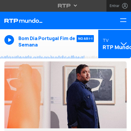
Entrar
Bom Dia Portugal Fim de
NO AR
TV
Semana
RTP Mund