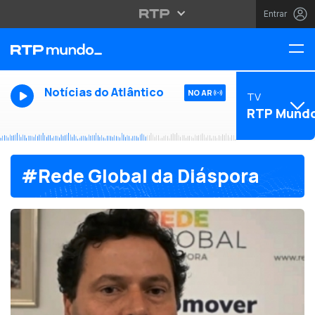
Entrar
Notícias do Atlântico
NO AR
TV
RTP Mund
#Rede Global da Diáspora